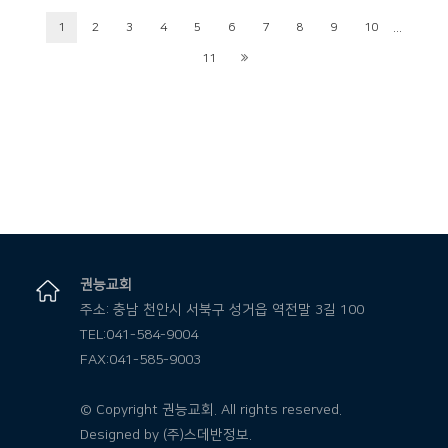
...
1
2
3
4
5
6
7
8
9
10
11
권능교회
주소: 충남 천안시 서북구 성거읍 역전말 3길 100
TEL:041-584-9004
FAX:041-585-9003
© Copyright 권능교회. All rights reserved.
Designed by
(주)스데반정보.