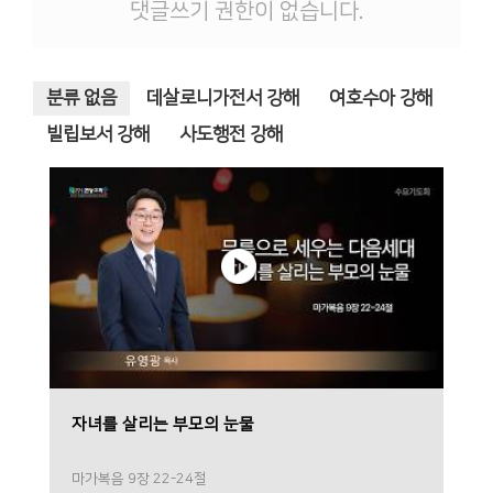
댓글쓰기 권한이 없습니다.
분류 없음
데살로니가전서 강해
여호수아 강해
빌립보서 강해
사도행전 강해
자녀를 살리는 부모의 눈물
마가복음 9장 22-24절