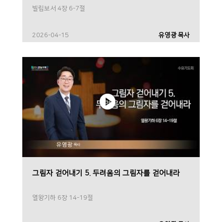
빌립보서 4장 6-7절
2026-04-15
유영광 목사
그림자 걷어내기 5. 두려움의 그림자를 걷어내라
열왕기하 6장 14-19절