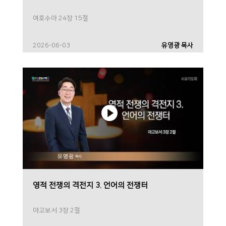
여호수아 24장 15절
2026-06-03
유영광 목사
영적 전쟁의 격전지 3. 언어의 전쟁터
야고보서 3장 2절