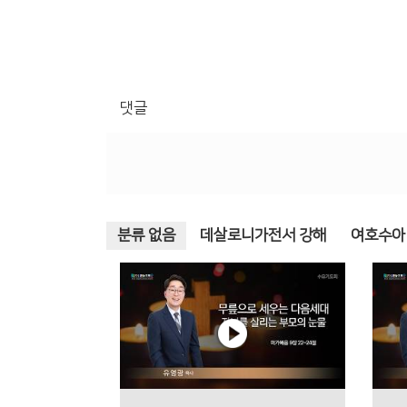
댓글
분류 없음
데살로니가전서 강해
여호수아