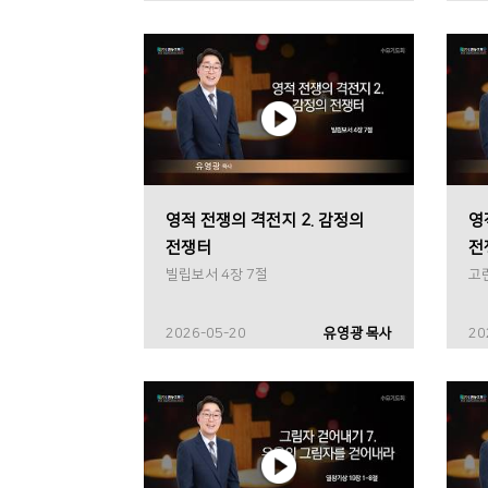
영적 전쟁의 격전지 2. 감정의
영
전쟁터
전
빌립보서 4장 7절
고
2026-05-20
유영광 목사
20