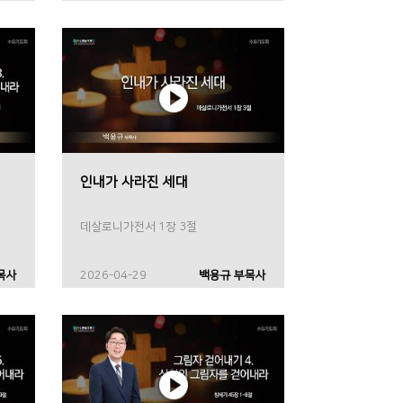
인내가 사라진 세대
데살로니가전서 1장 3절
목사
2026-04-29
백용규 부목사