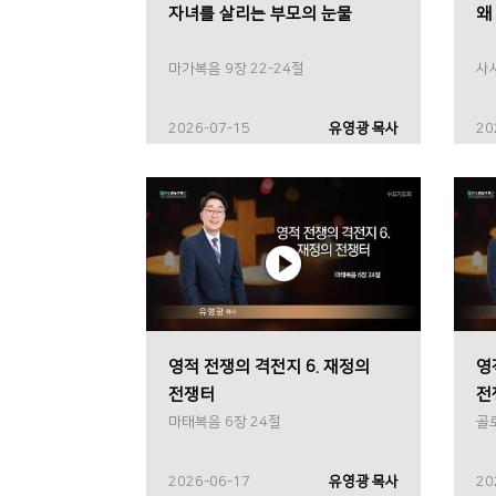
자녀를 살리는 부모의 눈물
왜
마가복음 9장 22-24절
사사
2026-07-15
유영광 목사
20
영적 전쟁의 격전지 6. 재정의
영
전쟁터
전
마태복음 6장 24절
골
2026-06-17
유영광 목사
20