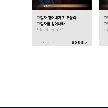
그림자 걷어내기 7. 우울의
그
그림자를 걷어내라
그
열왕기상 19장 1-8절
빌립
2026-04-22
유영광 목사
20