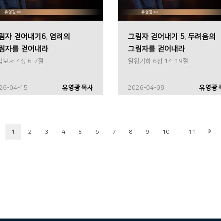
림자 걷어내기6. 염려의
그림자 걷어내기 5. 두려움의
림자를 걷어내라
그림자를 걷어내라
보서 4장 6-7절
열왕기하 6장 14-19절
26-04-15
유영광 목사
2026-04-08
유영광 
...
1
2
3
4
5
6
7
8
9
10
11