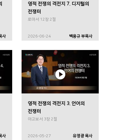
의
영적 전쟁의 격전지 7. 디지털의
전쟁터
로마서 12장 2절
목사
2026-06-24
백용규 부목사
영적 전쟁의 격전지 3. 언어의
전쟁터
야고보서 3장 2절
목사
2026-05-27
유영광 목사