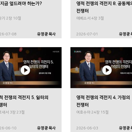
 지금 엎드려야 하는가?
영적 전쟁의 격전지 8. 공동체
전쟁터
기 2장 10절
에베소서 4장 3절
26-07-08
유영광 목사
2026-07-01
유영광 
적 전쟁의 격전지 5. 일터의
영적 전쟁의 격전지 4. 가정의
쟁터
전쟁터
로새서 3장 23절
여호수아 24장 15절
26-06-10
유영광 목사
2026-06-03
유영광 