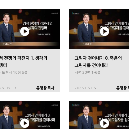
적 전쟁의 격전지 1. 생각의
그림자 걷어내기 8. 죽음의
쟁터
그림자를 걷어내라
린도후서 10장 5절
시편 23편 1-6절
26-05-13
유영광 목사
2026-05-06
유영광 