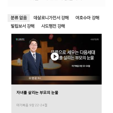
분류 없음
데살로니가전서 강해
여호수아 강해
빌립보서 강해
사도행전 강해
자녀를 살리는 부모의 눈물
마가복음 9장 22-24절