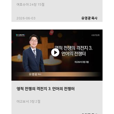
여호수아 24장 15절
2026-06-03
유영광 목사
영적 전쟁의 격전지 3. 언어의 전쟁터
야고보서 3장 2절