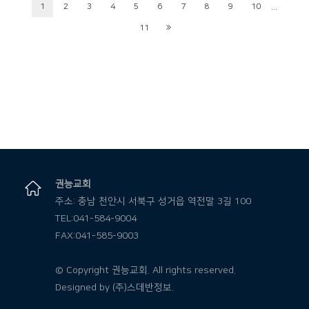
...
1
2
3
4
5
6
7
8
9
10
11
권능교회
주소: 충남 천안시 서북구 성거읍 역전말 3길 100
TEL:041-584-9004
FAX:041-585-9003
© Copyright 권능교회. All rights reserved.
Designed by
(주)스데반정보.