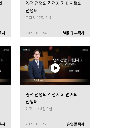
의
영적 전쟁의 격전지 7. 디지털의
전쟁터
로마서 12장 2절
목사
2026-06-24
백용규 부목사
영적 전쟁의 격전지 3. 언어의
전쟁터
야고보서 3장 2절
목사
2026-05-27
유영광 목사