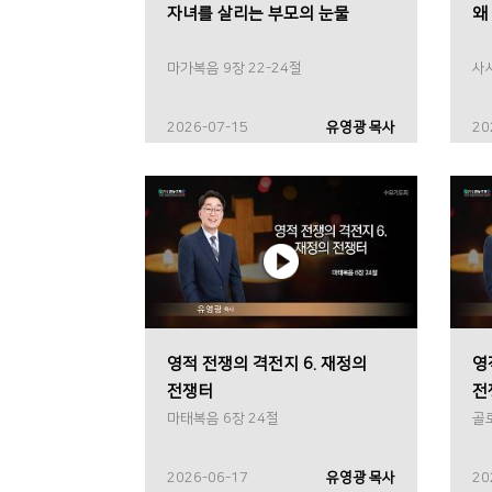
자녀를 살리는 부모의 눈물
왜
마가복음 9장 22-24절
사사
2026-07-15
유영광 목사
20
영적 전쟁의 격전지 6. 재정의
영
전쟁터
전
마태복음 6장 24절
골
2026-06-17
유영광 목사
20