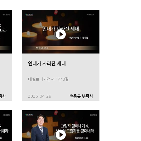
인내가 사라진 세대
데살로니가전서 1장 3절
목사
2026-04-29
백용규 부목사