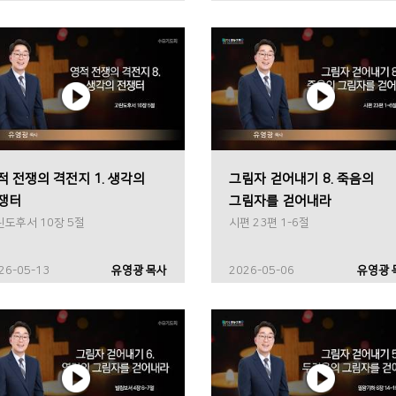
적 전쟁의 격전지 1. 생각의
그림자 걷어내기 8. 죽음의
쟁터
그림자를 걷어내라
린도후서 10장 5절
시편 23편 1-6절
26-05-13
유영광 목사
2026-05-06
유영광 