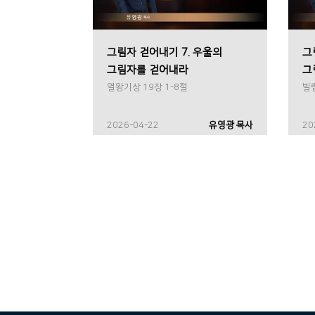
그림자 걷어내기 7. 우울의
그
그림자를 걷어내라
그
열왕기상 19장 1-8절
빌립
2026-04-22
유영광 목사
20