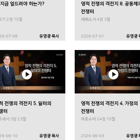
 지금 엎드려야 하는가?
영적 전쟁의 격전지 8. 공동체
전쟁터
기 2장 10절
에베소서 4장 3절
26-07-08
유영광 목사
2026-07-01
유영광 
적 전쟁의 격전지 5. 일터의
영적 전쟁의 격전지 4. 가정의
쟁터
전쟁터
로새서 3장 23절
여호수아 24장 15절
26-06-10
유영광 목사
2026-06-03
유영광 