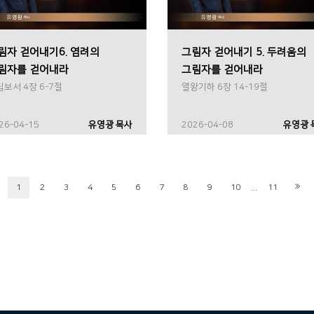
림자 걷어내기6. 염려의
그림자 걷어내기 5. 두려움의
림자를 걷어내라
그림자를 걷어내라
보서 4장 6-7절
열왕기하 6장 14-19절
26-04-15
유영광 목사
2026-04-08
유영광 
...
1
2
3
4
5
6
7
8
9
10
11