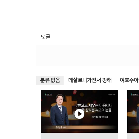
댓글
분류 없음
데살로니가전서 강해
여호수아