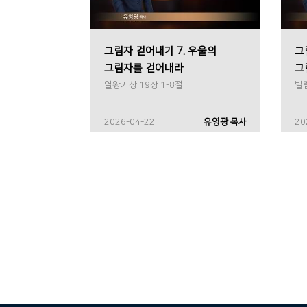
그림자 걷어내기 7. 우울의
그
그림자를 걷어내라
그
열왕기상 19장 1-8절
빌립
2026-04-22
유영광 목사
20