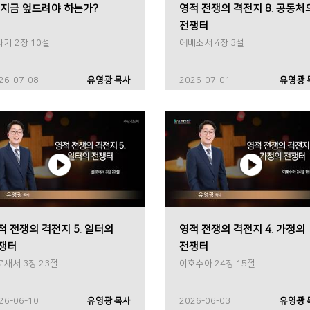
 지금 엎드려야 하는가?
영적 전쟁의 격전지 8. 공동체
전쟁터
기 2장 10절
에베소서 4장 3절
26-07-08
유영광 목사
2026-07-01
유영광 
적 전쟁의 격전지 5. 일터의
영적 전쟁의 격전지 4. 가정의
쟁터
전쟁터
로새서 3장 23절
여호수아 24장 15절
26-06-10
유영광 목사
2026-06-03
유영광 