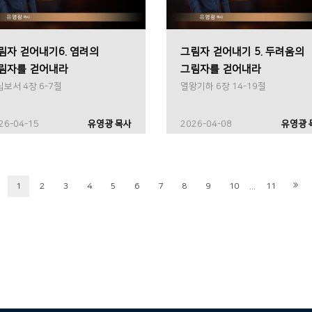
림자 걷어내기6. 염려의
그림자 걷어내기 5. 두려움의
림자를 걷어내라
그림자를 걷어내라
보서 4장 6-7절
열왕기하 6장 14-19절
26-04-15
유영광 목사
2026-04-08
유영광 
...
1
2
3
4
5
6
7
8
9
10
11