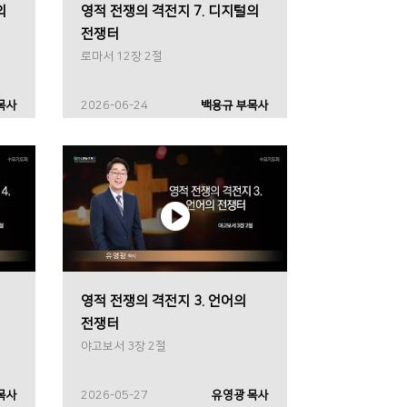
의
영적 전쟁의 격전지 7. 디지털의
전쟁터
로마서 12장 2절
목사
2026-06-24
백용규 부목사
영적 전쟁의 격전지 3. 언어의
전쟁터
야고보서 3장 2절
목사
2026-05-27
유영광 목사