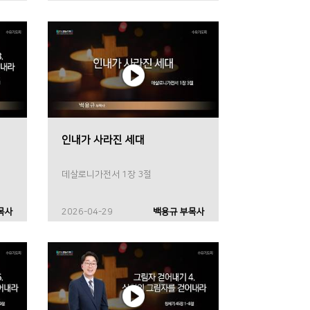
인내가 사라진 세대
데살로니가전서 1장 3절
목사
2026-04-29
백용규 부목사