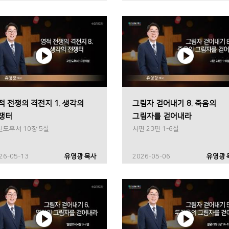
적 전쟁의 격전지 1. 생각의
그림자 걷어내기 8. 죽음의
쟁터
그림자를 걷어내라
린도후서 10장 5절
시편 23편 1-6절
26-05-13
유영광 목사
2026-05-06
유영광 