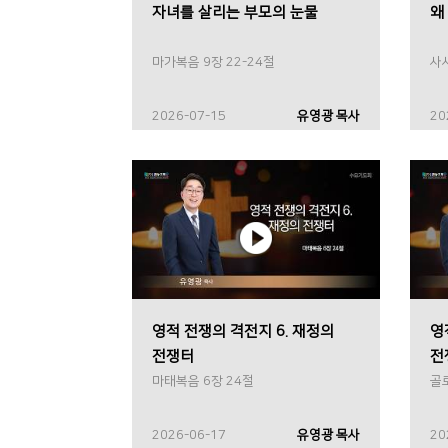
자녀를 살리는 부모의 눈물
왜
마가복음 9장 22-24절
사사
2026-07-15
유영광 목사
20
영적 전쟁의 격전지 6. 재정의
영
전쟁터
전
마태복음 6장 24절
골
2026-06-17
유영광 목사
20