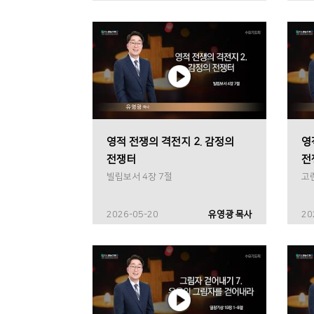
영적 전쟁의 격전지 2. 감정의
영
전쟁터
전
빌립보서 4장 7절
고
2026-05-20
유영광 목사
20