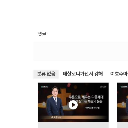
댓글
분류 없음
데살로니가전서 강해
여호수아