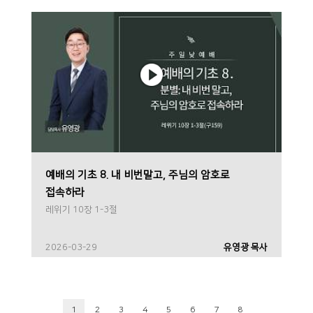
예배의 기초 8. 내 비번말고, 주님의 암호로
접속하라
레위기 10장 1-3절
2026-03-29
유영광 목사
1
2
3
4
5
6
7
8