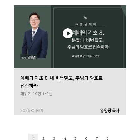
예배의 기초 8. 내 비번말고, 주님의 암호로
접속하라
레위기 10장 1-3절
2026-03-29
유영광 목사
1
2
3
4
5
6
7
8