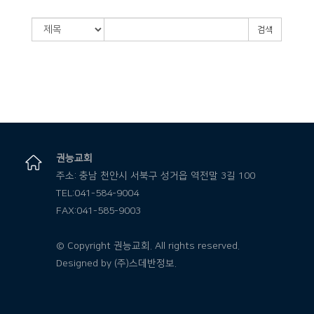
검색
권능교회
주소: 충남 천안시 서북구 성거읍 역전말 3길 100
TEL:041-584-9004
FAX:041-585-9003
© Copyright 권능교회. All rights reserved.
Designed by
(주)스데반정보.